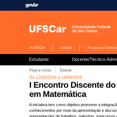
A UFSCar
Gestão
Processos Seletiv
N
Estudante
Docente/Técnico-Admin
a
v
V
Página Inicial
Evento
e
o
g
De 12/08/2026 a 14/08/2026
c
a
I Encontro Discente d
ê
ç
e
em Matemática
ã
s
o
t
A iniciativa tem como objetivo promover a integraç
á
conhecimentos por meio da apresentação e discus
a
q
apresentações de trabalhos, palestras, minicursos