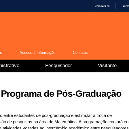
COMUNICA BR
ACESS
I
R
P
A
R
A
O
C
O
N
os
Acesso à Informação
Contatos
T
E
Ú
istrativo
Pesquisador
Visitante
D
O
o Programa de Pós-Graduação
ão entre estudantes de pós-graduação e estimular a troca de
são de pesquisas na área de Matemática. A programação contará c
 e atividades voltadas ao intercâmbio acadêmico entre pesquisadores