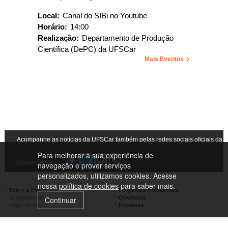
Local:
Canal do SIBi no Youtube
Horário:
14:00
Realização:
Departamento de Produção
Científica (DePC) da UFSCar
Mais Eventos
Acompanhe as notícias da UFSCar também pelas redes sociais oficiais da
Para melhorar a sua experiência de
Universidade
navegação e prover serviços
personalizados, utilizamos cookies. Acesse
nossa
política de cookies
para saber mais.
Sobre o Portal
Perguntas Frequentes
Acessibilidade
Ouvidoria
Continuar
Mapa do Site
Imprensa