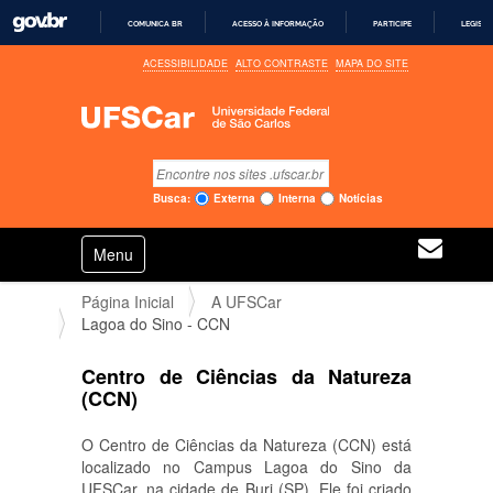
COMUNICA BR
ACESSO À INFORMAÇÃO
PARTICIPE
LEGISL
I
ACESSIBILIDADE
ALTO CONTRASTE
MAPA DO SITE
R
P
A
R
A
O
C
Busca
O
Busca Avançada…
N
Busca:
Externa
Interna
Notícias
T
E
N
Ú
Toggle navigation
a
D
O
v
Página Inicial
A UFSCar
e
Lagoa do Sino - CCN
g
a
ç
Centro de Ciências da Natureza
ã
(CCN)
o
O Centro de Ciências da Natureza (CCN) está
localizado no Campus Lagoa do Sino da
UFSCar, na cidade de Buri (SP). Ele foi criado