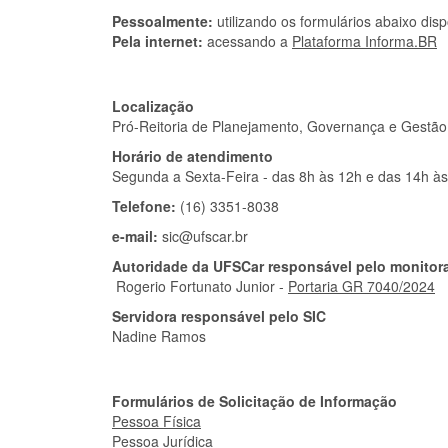
u
Pessoalmente:
utilizando os formulários abaixo disp
i
Pela internet:
acessando a
Plataforma Informa.BR
:
Localização
Pró-Reitoria de Planejamento, Governança e Gestão (
Horário de atendimento
Segunda a Sexta-Feira - das 8h às 12h e das 14h à
Telefone:
(16) 3351-8038
e-mail:
sic@ufscar.br
Autoridade da UFSCar responsável pelo monitor
Rogerio Fortunato Junior -
Portaria GR 7040/2024
Servidora responsável pelo SIC
Nadine Ramos
Formulários de Solicitação de Informação
Pessoa Física
Pessoa Jurídica