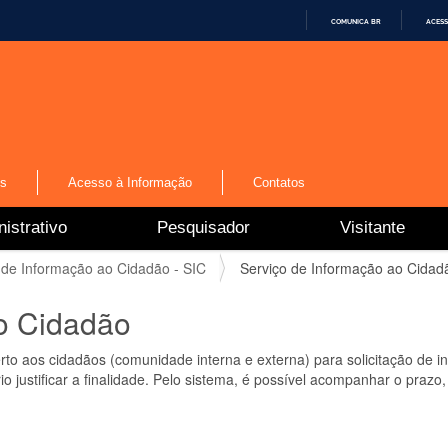
COMUNICA BR
ACESS
I
R
P
A
R
A
O
C
O
N
os
Acesso à Informação
Contatos
T
E
Ú
istrativo
Pesquisador
Visitante
D
O
 de Informação ao Cidadão - SIC
Serviço de Informação ao Cidad
o Cidadão
to aos cidadãos (comunidade interna e externa) para solicitação de 
 justificar a finalidade. Pelo sistema, é possível acompanhar o prazo