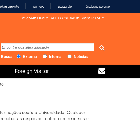
O À INFORMAÇÃO
PARTICIPE
LEGISLAÇÃO
ÓRGÃOS DO GOVERNO
ACESSIBILIDADE
ALTO CONTRASTE
MAPA DO SITE
Busca
Busca Avançada…
Busca:
Externa
Interna
Notícias
Foreign Visitor
ão
informações sobre a Universidade. Qualquer
, receber as respostas, entrar com recursos e