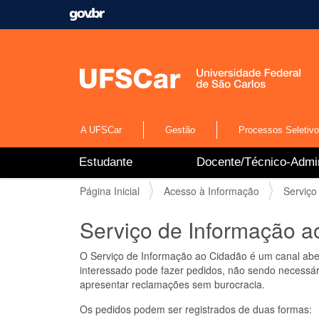
A UFSCar
Gestão
Processos Seletiv
N
Estudante
Docente/Técnico-Admin
a
v
V
Página Inicial
Acesso à Informação
Serviço
e
o
g
c
Serviço de Informação a
a
ê
ç
e
ã
O Serviço de Informação ao Cidadão é um canal aber
s
o
interessado pode fazer pedidos, não sendo necessário
t
apresentar reclamações sem burocracia.
á
a
Os pedidos podem ser registrados de duas formas:
q