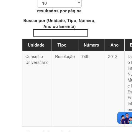
resultados por página
Buscar por (Unidade, Tipo, Número,
Ano ou Ementa)
Unidade
Tipo
Número
Ano
Conselho
Resolução
749
2013
Di
Universitário
o 
In
Nú
Mu
e 
Es
F
In
e
So
N