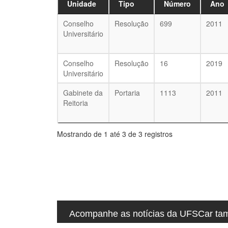
Unidade
Tipo
Número
Ano
u
i
Conselho
Resolução
699
2011
:
Universitário
Conselho
Resolução
16
2019
Universitário
Gabinete da
Portaria
1113
2011
Reitoria
Mostrando de 1 até 3 de 3 registros
Acompanhe as notícias da UFSCar tamb