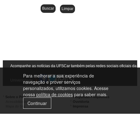
Acompanhe as notícias da UFSCar também pelas redes sociais oficiais da
Para melhorar a sua experiência de
Universidade
navegação e prover serviços
personalizados, utilizamos cookies. Acesse
nossa
política de cookies
para saber mais.
Sobre o Portal
Perguntas Frequentes
Acessibilidade
Ouvidoria
Continuar
Mapa do Site
Imprensa
Campus São Carlos
Campus Araras
Campus Sorocaba
Campus Lagoa do Sino