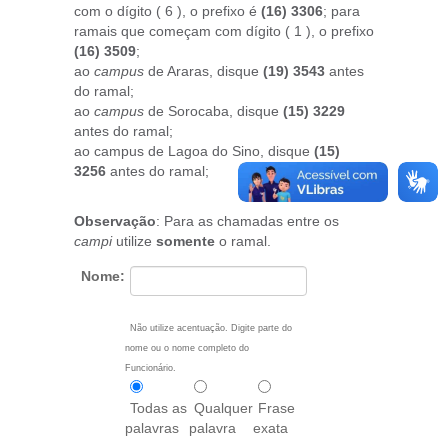
com o dígito ( 6 ), o prefixo é
(16) 3306
; para
ramais que começam com dígito ( 1 ), o prefixo
(16) 3509
;
ao
campus
de Araras, disque
(19) 3543
antes
do ramal;
ao
campus
de Sorocaba, disque
(15) 3229
antes do ramal;
ao campus de Lagoa do Sino, disque
(15)
3256
antes do ramal;
Observação
: Para as chamadas entre os
campi
utilize
somente
o ramal.
Nome:
Não utilize acentuação. Digite parte do
nome ou o nome completo do
Funcionário.
Todas as
Qualquer
Frase
palavras
palavra
exata