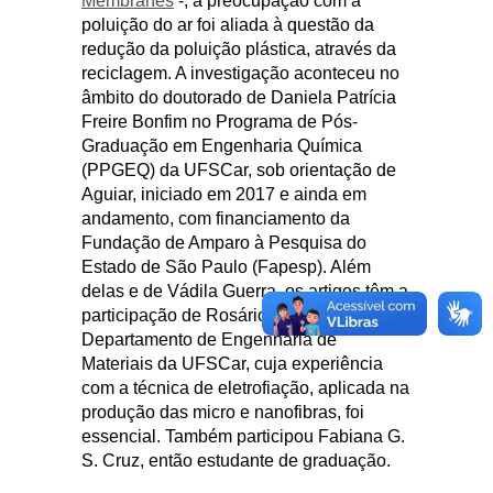
Membranes
-, a preocupação com a
poluição do ar foi aliada à questão da
redução da poluição plástica, através da
reciclagem. A investigação aconteceu no
âmbito do doutorado de Daniela Patrícia
Freire Bonfim no Programa de Pós-
Graduação em Engenharia Química
(PPGEQ) da UFSCar, sob orientação de
Aguiar, iniciado em 2017 e ainda em
andamento, com financiamento da
Fundação de Amparo à Pesquisa do
Estado de São Paulo (Fapesp). Além
delas e de Vádila Guerra, os artigos têm a
participação de Rosário Bretas, do
Departamento de Engenharia de
Materiais da UFSCar, cuja experiência
com a técnica de eletrofiação, aplicada na
produção das micro e nanofibras, foi
essencial. Também participou Fabiana G.
S. Cruz, então estudante de graduação.