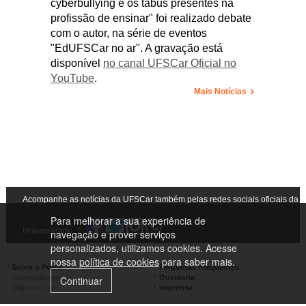
cyberbullying e os tabus presentes na
profissão de ensinar" foi realizado debate
com o autor, na série de eventos
"EdUFSCar no ar". A gravação está
disponível
no canal UFSCar Oficial no
YouTube
.
Mais Notícias
Acompanhe as notícias da UFSCar também pelas redes sociais oficiais da
Para melhorar a sua experiência de
Universidade
navegação e prover serviços
personalizados, utilizamos cookies. Acesse
nossa
política de cookies
para saber mais.
Sobre o Portal
Perguntas Frequentes
Acessibilidade
Ouvidoria
Continuar
Mapa do Site
Imprensa