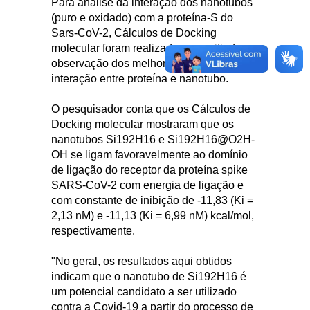
Para análise da interação dos nanotubos
(puro e oxidado) com a proteína-S do
Sars-CoV-2, Cálculos de Docking
molecular foram realizados, permitindo a
observação dos melhores sítios de
interação entre proteína e nanotubo.
O pesquisador conta que os Cálculos de
Docking molecular mostraram que os
nanotubos Si192H16 e Si192H16@O2H-
OH se ligam favoravelmente ao domínio
de ligação do receptor da proteína spike
SARS-CoV-2 com energia de ligação e
com constante de inibição de -11,83 (Ki =
2,13 nM) e -11,13 (Ki = 6,99 nM) kcal/mol,
respectivamente.
"No geral, os resultados aqui obtidos
indicam que o nanotubo de Si192H16 é
um potencial candidato a ser utilizado
contra a Covid-19 a partir do processo de