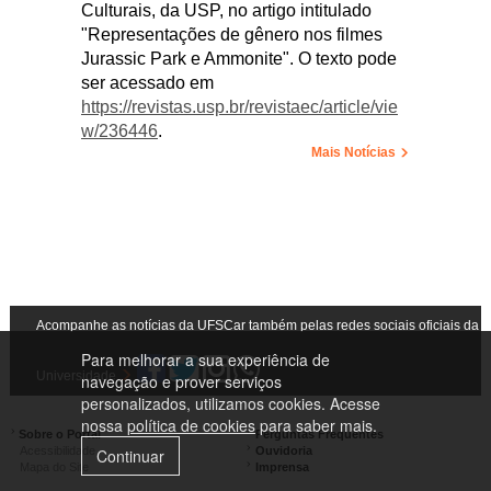
Culturais, da USP, no artigo intitulado
"Representações de gênero nos filmes
Jurassic Park e Ammonite". O texto pode
ser acessado em
https://revistas.usp.br/revistaec/article/vie
w/236446
.
Mais Notícias
Acompanhe as notícias da UFSCar também pelas redes sociais oficiais da
Para melhorar a sua experiência de
Universidade
navegação e prover serviços
personalizados, utilizamos cookies. Acesse
nossa
política de cookies
para saber mais.
Sobre o Portal
Perguntas Frequentes
Acessibilidade
Ouvidoria
Continuar
Mapa do Site
Imprensa