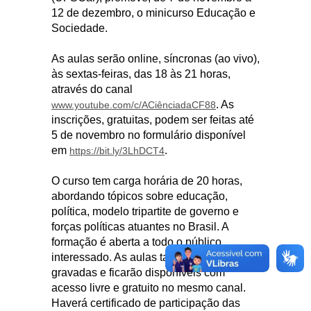
12 de dezembro, o minicurso Educação e
Sociedade.
As aulas serão online, síncronas (ao vivo),
às sextas-feiras, das 18 às 21 horas,
através do canal
. As
www.youtube.com/c/ACiênciadaCF88
inscrições, gratuitas, podem ser feitas até
5 de novembro no formulário disponível
em
.
https://bit.ly/3LhDCT4
O curso tem carga horária de 20 horas,
abordando tópicos sobre educação,
política, modelo tripartite de governo e
forças políticas atuantes no Brasil. A
formação é aberta a todo o público
interessado. As aulas também serão
gravadas e ficarão disponíveis com
acesso livre e gratuito no mesmo canal.
Haverá certificado de participação das