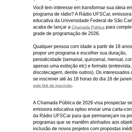
u
Você tem interesse em transformar sua ideia 
i
programa de rádio? A Rádio UFSCar, emissora
:
educativa da Universidade Federal de São Car
acaba de lançar a
para complet
Chamada Pública
grade de programação de 2026.
Qualquer pessoa com idade a partir de 18 ano
propor um programa e escolher sua duração,
periodicidade (semanal, quinzenal, mensal, co
apenas uma exibição etc) e formato (entrevista,
discotecagem, dentre outros). Os interessados
se inscrever até às 18 horas do dia 16 de janeir
.
este link de inscrição
A Chamada Pública de 2026 visa prospectar sei
emissora educativa optou enviar uma carta-co
da Rádio UFSCar para que permaneçam na prog
programas que se mantêm alinhados aos objeti
inclusão de novos projetos com propostas iné