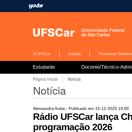
A UFSCar
Gestão
Processos Seletiv
N
Estudante
Docente/Técnico-Admin
a
v
V
Página Inicial
Notícia
e
o
Notícia
g
c
a
ê
ç
e
ã
s
Alessandra Kuba
- Publicado em
15-12-2025
19:00
o
t
Rádio UFSCar lança Ch
á
programação 2026
a
q