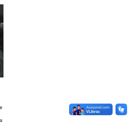
de
 a