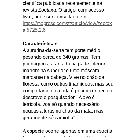
científica publicada recentemente na
revista
Zootaxa
. O artigo, com acesso
livre, pode ser consultado em
https://mapress.com/zt/article/view/zootax
a.5725.2.6
.
Características
A sururina-da-serra tem porte médio,
pesando cerca de 340 gramas. Tem
plumagem alaranjada na parte inferior,
marrom na superior e uma máscara
marcante na cabeça. Vive no chão da
floresta, como outros tinamídeos, mas seu
comportamento ainda é pouco conhecido,
descreve o pesquisador. "A ave é
terrícola, voa só quando necessário
poucas alturas no chão da mata, mas
geralmente só caminha".
A espécie ocorre apenas em uma estreita