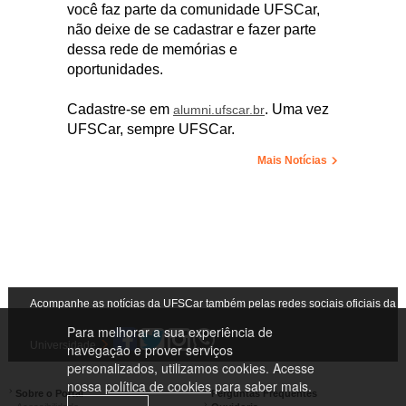
você faz parte da comunidade UFSCar,
não deixe de se cadastrar e fazer parte
dessa rede de memórias e
oportunidades.
Cadastre-se em
. Uma vez
alumni.ufscar.br
UFSCar, sempre UFSCar.
Mais Notícias
Acompanhe as notícias da UFSCar também pelas redes sociais oficiais da
Para melhorar a sua experiência de
Universidade
navegação e prover serviços
personalizados, utilizamos cookies. Acesse
nossa
política de cookies
para saber mais.
Sobre o Portal
Perguntas Frequentes