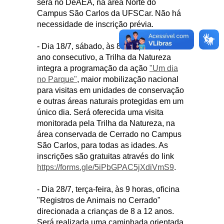
será no DeAEA, na área Norte do
Campus São Carlos da UFSCar. Não há
necessidade de inscrição prévia.
- Dia 18/7, sábado, às 8h30, pelo quarto
ano consecutivo, a Trilha da Natureza
integra a programação da ação
"Um dia
no Parque"
, maior mobilização nacional
para visitas em unidades de conservação
e outras áreas naturais protegidas em um
único dia. Será oferecida uma visita
monitorada pela Trilha da Natureza, na
área conservada de Cerrado no Campus
São Carlos, para todas as idades. As
inscrições são gratuitas através do link
https://forms.gle/5iPbGPAC5jXdiVmS9
.
- Dia 28/7, terça-feira, às 9 horas, oficina
"Registros de Animais no Cerrado"
direcionada a crianças de 8 a 12 anos.
Será realizada uma caminhada orientada