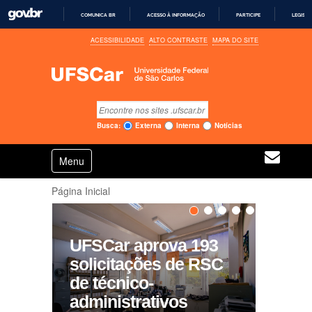
COMUNICA BR
ACESSO À INFORMAÇÃO
PARTICIPE
LEGISL
I
ACESSIBILIDADE
ALTO CONTRASTE
MAPA DO SITE
R
P
A
R
A
O
C
Busca
O
Busca Avançada…
N
Busca:
Externa
Interna
Notícias
T
E
N
Ú
Toggle navigation
a
D
O
v
Página Inicial
e
g
1
2
3
4
5
a
ç
UFSCar aprova 193
ã
solicitações de RSC
o
de técnico-
administrativos