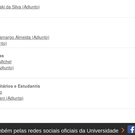
ki da Silva (Adjunto)
Camargo Almeida (Adjunto)
nto)
as
 Michel
Adjunto)
tários e Estudantis
to
ani (Adjunta)
ém pelas redes sociais oficiais da Universidade