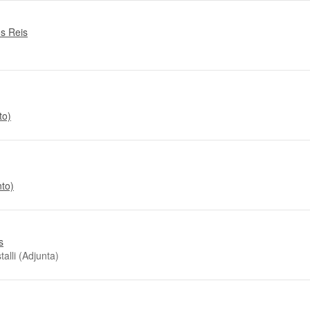
os Reis
to)
nto)
s
alli (Adjunta)